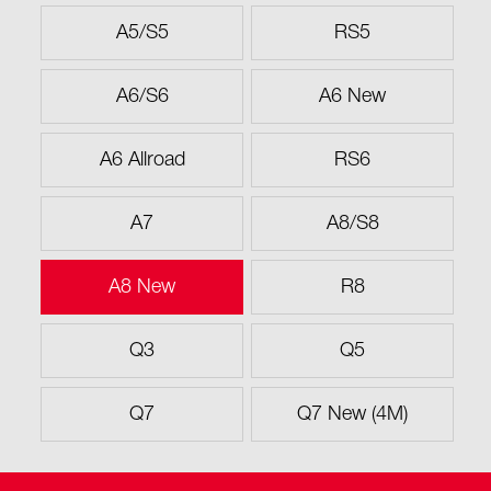
A5/S5
RS5
A6/S6
A6 New
A6 Allroad
RS6
A7
A8/S8
A8 New
R8
Q3
Q5
Q7
Q7 New (4M)