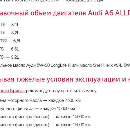
А ТОРМОЗНОЙ ЖИДКОСТИ — КАЖДЫЕ 2 ГОДА
авочный объем двигателя Audi A6 AL
TDI — 8.1L
TDI — 8,2L
TFSI — 6,5L
FSI — 6,6L
FSI — 9.2L
ьное масло Ауди 5W-30 LongLife III или масло Shell Helix AV-L 5W-3
ывая тяжелые условия эксплуатации и 
рвис Брянск
рекомендует осуществлять замену:
ена моторного масла — каждые 7500 км
душного фильтра — каждые 15000 км
ливного фильтра (бензин) — каждые 15000 км
ливного фильтра (дизель) — каждые 15000 км