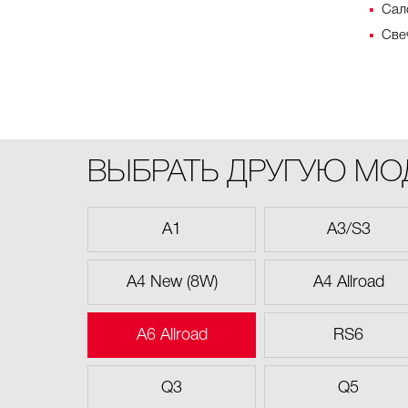
Сал
Све
ВЫБРАТЬ ДРУГУЮ М
A1
A3/S3
A4 New (8W)
A4 Allroad
A6 Allroad
RS6
Q3
Q5