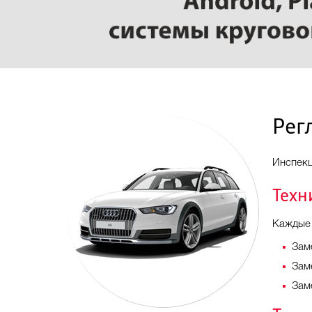
Рег
Инспекц
Техн
Каждые 
Зам
Зам
Зам