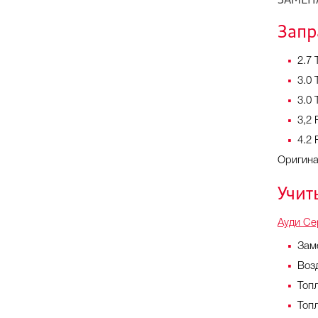
ЗАМЕН
Запр
2.7 
3.0 
3.0 
3,2 
4.2 
Оригинал
Учит
Ауди Се
Зам
Воз
Топ
Топ