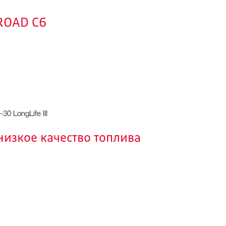
LROAD C6
0 LongLife III
низкое качество топлива