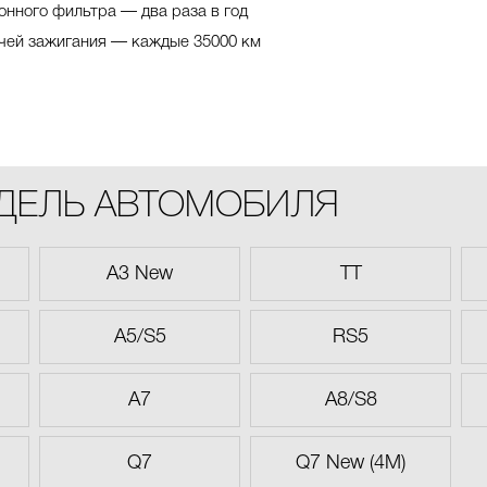
онного фильтра — два раза в год
чей зажигания — каждые 35000 км
ОДЕЛЬ АВТОМОБИЛЯ
A3 New
TT
A5/S5
RS5
A7
A8/S8
Q7
Q7 New (4M)