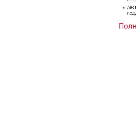
AIR
под
Полн