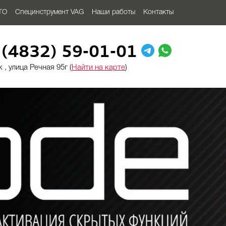
ТО
Специнструмент VAG
Наши работы
Контакты
 (4832) 59-01-01
 , улица Речная 95г (
Найти на карте
)