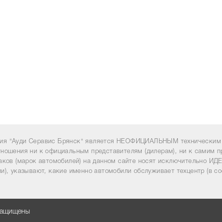
ия "Ауди Серавис Брянск" является НЕОФИЦИАЛЬНЫМ техническим 
тношения ни к официальным представителям (дилерам), ни к самим п
наков (марок автомобилей) на данном сайте носят исключительно 
и), указывают, какие именно автомобили обслуживает техцентр (в со
 защищены