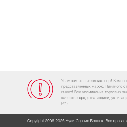
Уважаемые автовладельцы! Компан
представленных марок. Никакого о
имеет! Все упоминания торговых з
качестве средства индивидуализаци
РФ).
Copyright 2006-2026 Ауди Сервис Брянск. Все права