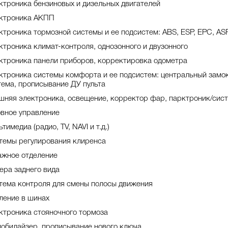
ктроника бензиновых и дизельных двигателей
ктроника АКПП
ктроника тормозной системы и ее подсистем: ABS, ESP, EPC, ASR 
ктроника климат-контроля, однозонного и двузонного
ктроника панели приборов, корректировка одометра
ктроника системы комфорта и ее подсистем: центральный замок
тема, прописывание ДУ пульта
шняя электроника, освещение, корректор фар, парктроник/сист
овное управление
тимедиа (радио, TV, NAVI и т.д.)
темы регулирования клиренса
ажное отделение
ера заднего вида
тема контроля для смены полосы движения
ление в шинах
ктроника стояночного тормоза
обилайзер, прописывание нового ключа