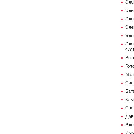
Эле
Эле
Эле
Эле
Эле
Эле
сис
Вне
Гол
Муль
Сис
Баг
Кам
Сис
Дав
Эле
Имм