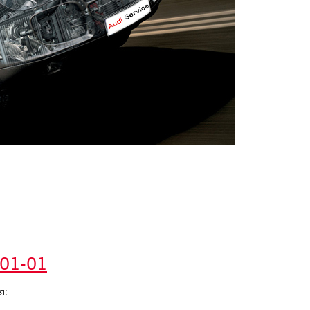
-01-01
я: