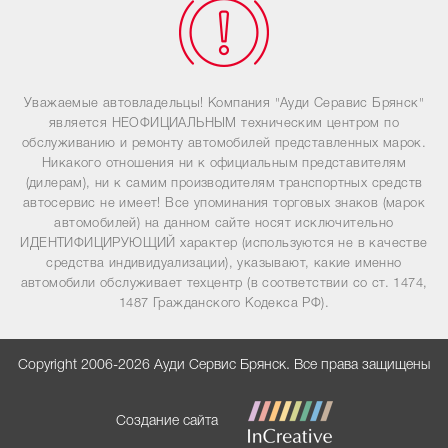
Уважаемые автовладельцы! Компания "Ауди Серавис Брянск"
является НЕОФИЦИАЛЬНЫМ техническим центром по
обслуживанию и ремонту автомобилей представленных марок.
Никакого отношения ни к официальным представителям
(дилерам), ни к самим производителям транспортных средств
автосервис не имеет! Все упоминания торговых знаков (марок
автомобилей) на данном сайте носят исключительно
ИДЕНТИФИЦИРУЮЩИЙ характер (используются не в качестве
средства индивидуализации), указывают, какие именно
автомобили обслуживает техцентр (в соответствии со ст. 1474,
1487 Гражданского Кодекса РФ).
Copyright 2006-2026 Ауди Сервис Брянск. Все права защищены
Создание сайта